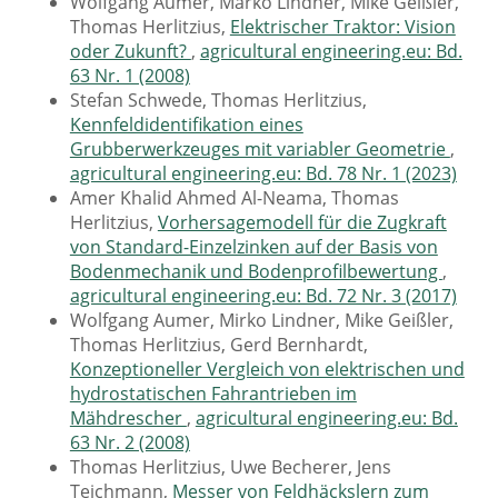
Wolfgang Aumer, Marko Lindner, Mike Geißler,
Thomas Herlitzius,
Elektrischer Traktor: Vision
oder Zukunft?
,
agricultural engineering.eu: Bd.
63 Nr. 1 (2008)
Stefan Schwede, Thomas Herlitzius,
Kennfeldidentifikation eines
Grubberwerkzeuges mit variabler Geometrie
,
agricultural engineering.eu: Bd. 78 Nr. 1 (2023)
Amer Khalid Ahmed Al-Neama, Thomas
Herlitzius,
Vorhersagemodell für die Zugkraft
von Standard-Einzelzinken auf der Basis von
Bodenmechanik und Bodenprofilbewertung
,
agricultural engineering.eu: Bd. 72 Nr. 3 (2017)
Wolfgang Aumer, Mirko Lindner, Mike Geißler,
Thomas Herlitzius, Gerd Bernhardt,
Konzeptioneller Vergleich von elektrischen und
hydrostatischen Fahrantrieben im
Mähdrescher
,
agricultural engineering.eu: Bd.
63 Nr. 2 (2008)
Thomas Herlitzius, Uwe Becherer, Jens
Teichmann,
Messer von Feldhäckslern zum