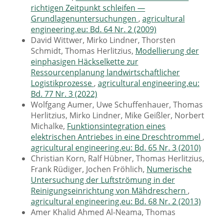
richtigen Zeitpunkt schleifen —
Grundlagenuntersuchungen
,
agricultural
engineering.eu: Bd. 64 Nr. 2 (2009)
David Wittwer, Mirko Lindner, Thorsten
Schmidt, Thomas Herlitzius,
Modellierung der
einphasigen Häckselkette zur
Ressourcenplanung landwirtschaftlicher
Logistikprozesse
,
agricultural engineering.eu:
Bd. 77 Nr. 3 (2022)
Wolfgang Aumer, Uwe Schuffenhauer, Thomas
Herlitzius, Mirko Lindner, Mike Geißler, Norbert
Michalke,
Funktionsintegration eines
elektrischen Antriebes in eine Dreschtrommel
,
agricultural engineering.eu: Bd. 65 Nr. 3 (2010)
Christian Korn, Ralf Hübner, Thomas Herlitzius,
Frank Rüdiger, Jochen Fröhlich,
Numerische
Untersuchung der Luftströmung in der
Reinigungseinrichtung von Mähdreschern
,
agricultural engineering.eu: Bd. 68 Nr. 2 (2013)
Amer Khalid Ahmed Al-Neama, Thomas