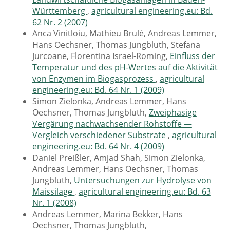
Württemberg
,
agricultural engineering.eu: Bd.
62 Nr. 2 (2007)
Anca Vinitloiu, Mathieu Brulé, Andreas Lemmer,
Hans Oechsner, Thomas Jungbluth, Stefana
Jurcoane, Florentina Israel-Roming,
Einfluss der
Temperatur und des pH-Wertes auf die Aktivität
von Enzymen im Biogasprozess
,
agricultural
engineering.eu: Bd. 64 Nr. 1 (2009)
Simon Zielonka, Andreas Lemmer, Hans
Oechsner, Thomas Jungbluth,
Zweiphasige
Vergärung nachwachsender Rohstoffe —
Vergleich verschiedener Substrate
,
agricultural
engineering.eu: Bd. 64 Nr. 4 (2009)
Daniel Preißler, Amjad Shah, Simon Zielonka,
Andreas Lemmer, Hans Oechsner, Thomas
Jungbluth,
Untersuchungen zur Hydrolyse von
Maissilage
,
agricultural engineering.eu: Bd. 63
Nr. 1 (2008)
Andreas Lemmer, Marina Bekker, Hans
Oechsner, Thomas Jungbluth,