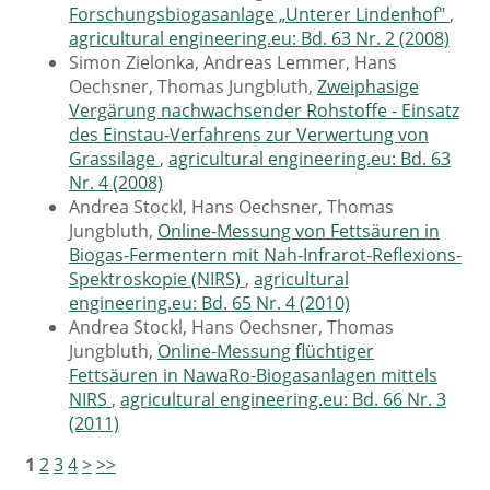
Forschungsbiogasanlage „Unterer Lindenhof"
,
agricultural engineering.eu: Bd. 63 Nr. 2 (2008)
Simon Zielonka, Andreas Lemmer, Hans
Oechsner, Thomas Jungbluth,
Zweiphasige
Vergärung nachwachsender Rohstoffe - Einsatz
des Einstau-Verfahrens zur Verwertung von
Grassilage
,
agricultural engineering.eu: Bd. 63
Nr. 4 (2008)
Andrea Stockl, Hans Oechsner, Thomas
Jungbluth,
Online-Messung von Fettsäuren in
Biogas-Fermentern mit Nah-Infrarot-Reflexions-
Spektroskopie (NIRS)
,
agricultural
engineering.eu: Bd. 65 Nr. 4 (2010)
Andrea Stockl, Hans Oechsner, Thomas
Jungbluth,
Online-Messung flüchtiger
Fettsäuren in NawaRo-Biogasanlagen mittels
NIRS
,
agricultural engineering.eu: Bd. 66 Nr. 3
(2011)
1
2
3
4
>
>>