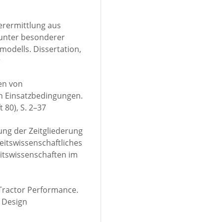
erermittlung aus
unter besonderer
odells. Dissertation,
r
ten von
en Einsatzbedingungen.
80), S. 2–37
klung der Zeitgliederung
beitswissenschaftliches
itswissenschaften im
1
d Tractor Performance.
r Design