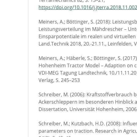
Terramechanics 82, S. 13–21,
https://doi.org/10.1016/j.jterra.2018.11.00
Meiners, A.; Böttinger, S. (2018): Leistung
Leistungsverteilung im Mähdrescher – Unt
Einsparpotentiale im realen und virtuellen 
Land.Technik 2018, 20.-21.11., Leinfelden, 
Meiners, A.; Häberle, S.; Böttinger, S. (201
Hohenheim Tractor Model – Adaption on c
VDI-MEG Tagung Landtechnik, 10./11.11.20
Verlag, S. 245–253
Schreiber, M. (2006): Kraftstoffverbrauch 
Ackerschleppern im besonderen Hinblick a
Dissertation, Universität Hohenheim, 2006
Schreiber, M.; Kutzbach, H.D. (2008): Influen
parameters on traction. Research in Agric