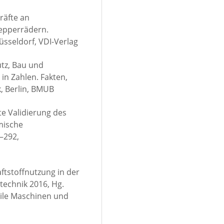
räfte an
epperrädern.
Düsseldorf, VDI-Verlag
tz, Bau und
 in Zahlen. Fakten,
, Berlin, BMUB
rte Validierung des
mische
–292,
raftstoffnutzung in der
technik 2016, Hg.
obile Maschinen und