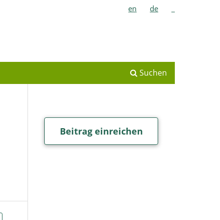
en
de
_
Suchen
Beitrag einreichen