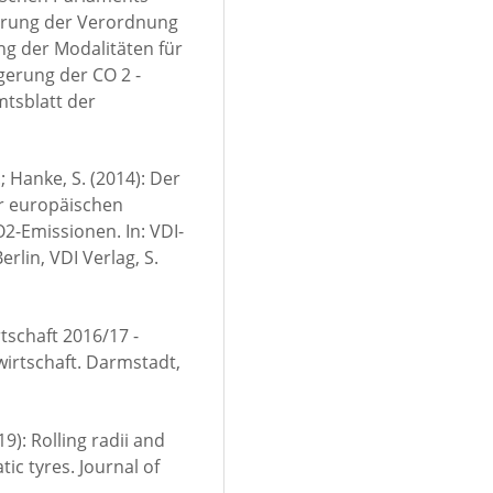
erung der Verordnung
ung der Modalitäten für
ngerung der CO 2 -
tsblatt der
L.; Hanke, S. (2014): Der
er europäischen
2-Emissionen. In: VDI-
rlin, VDI Verlag, S.
tschaft 2016/17 -
wirtschaft. Darmstadt,
19): Rolling radii and
c tyres. Journal of