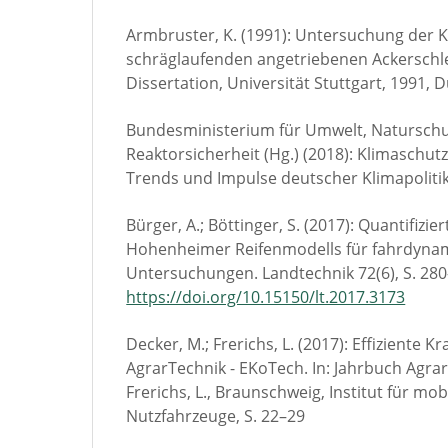
Armbruster, K. (1991): Untersuchung der K
schräglaufenden angetriebenen Ackerschl
Dissertation, Universität Stuttgart, 1991, 
Bundesministerium für Umwelt, Naturschu
Reaktorsicherheit (Hg.) (2018): Klimaschutz
Trends und Impulse deutscher Klimapolitik
Bürger, A.; Böttinger, S. (2017): Quantifizie
Hohenheimer Reifenmodells für fahrdyna
Untersuchungen. Landtechnik 72(6), S. 280
https://doi.org/10.15150/lt.2017.3173
Decker, M.; Frerichs, L. (2017): Effiziente K
AgrarTechnik - EKoTech. In: Jahrbuch Agrar
Frerichs, L., Braunschweig, Institut für m
Nutzfahrzeuge, S. 22–29