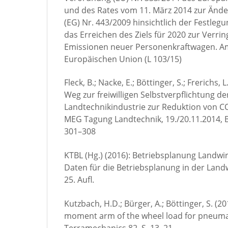
und des Rates vom 11. März 2014 zur Änd
(EG) Nr. 443/2009 hinsichtlich der Festleg
das Erreichen des Ziels für 2020 zur Verri
Emissionen neuer Personenkraftwagen. Am
Europäischen Union (L 103/15)
Fleck, B.; Nacke, E.; Böttinger, S.; Frerichs, 
Weg zur freiwilligen Selbstverpflichtung d
Landtechnikindustrie zur Reduktion von CO
MEG Tagung Landtechnik, 19./20.11.2014, Be
301–308
KTBL (Hg.) (2016): Betriebsplanung Landwir
Daten für die Betriebsplanung in der Land
25. Aufl.
Kutzbach, H.D.; Bürger, A.; Böttinger, S. (20
moment arm of the wheel load for pneumati