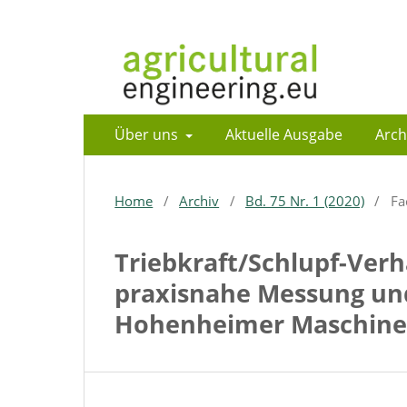
Über uns
Aktuelle Ausgabe
Arch
Home
/
Archiv
/
Bd. 75 Nr. 1 (2020)
/
Fa
Triebkraft/Schlupf-Verh
praxisnahe Messung un
Hohenheimer Maschine