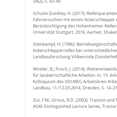
54(2), S. 43–49
Schulze Zumkley, H. (2017): Reifenparamet
Fahrversuchen mit einem Ackerschlepper 
Berücksichtigung des Hohenheimer Reifenm
Universität Stuttgart, 2016, Aachen, Shake
Steinkampf, H. (1986): Betriebseigenschaf
Ackerschlepperreifen bei unterschiedlich
Landbauforschung Völkenrode (Sonderheft 
Winkler, B.; Frisch, J. (2014): Weiterentwic
für landwirtschaftliche Arbeiten. In: 19. Ar
Kolloquium des VDI-MEG Arbeitskreis Arbe
Landbau, 11./12.03.2014, Dresden, S. 14–2
Zoz, F.M.; Grisso, R.D. (2003): Traction an
ASAE Distinguished Lecture Series, Tracto