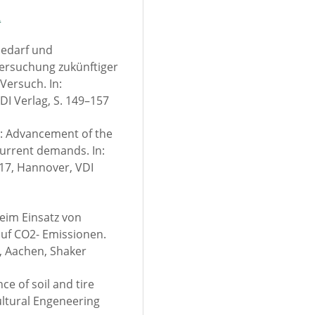
2
sbedarf und
ersuchung zukünftiger
Versuch. In:
VDI Verlag, S. 149–157
7): Advancement of the
urrent demands. In:
17, Hannover, VDI
beim Einsatz von
uf CO2- Emissionen.
, Aachen, Shaker
ce of soil and tire
ultural Engeneering