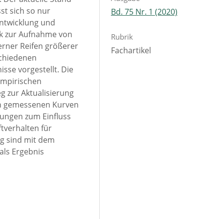
st sich so nur
Bd. 75 Nr. 1 (2020)
Entwicklung und
k zur Aufnahme von
Rubrik
erner Reifen größerer
Fachartikel
chiedenen
sse vorgestellt. Die
empirischen
g zur Aktualisierung
en gemessenen Kurven
hungen zum Einfluss
tverhalten für
g sind mit dem
als Ergebnis