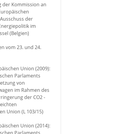
ng der Kommission an
 Europäischen
 Ausschuss der
nergiepolitik im
sel (Belgien)
en vom 23. und 24.
äischen Union (2009):
ischen Parlaments
setzung von
twagen im Rahmen des
ringerung der CO2 -
eichten
en Union (L 103/15)
äischen Union (2014):
ischen Parlaments