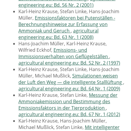
engineering.eu: Bd. 56 Nr. 2 (2001)
Karl-Heinz Krause, Stefan Linke, Hans-Joachim
Müller,
Emissionsfaktoren bei Putenställen -
Berechnungshinweise zur Erfassung von
Ammoniak und Geruch
,
agricultural
engineering.eu: Bd. 63 Nr. 1 (2008)
Hans-Joachim Müller, Karl-Heinz Krause,
Wilfried Eckhof,
Emissions- und
Immissionsverhalten von Geflügelställen
,
agricultural engineering.eu: Bd. 52 Nr. 2 (1997)
Karl-Heinz Krause, Stefan Linke, Hans-Joachim
Müller, Michael Mußlick,
Simulationen weisen
der Luft den Weg — die intelligente Stalllüftung
,
agricultural engineering.eu: Bd. 64 Nr. 1 (2009)
Karl-Heinz Krause, Stefan Linke,
Messung der
Ammoniakemission und Bestimmung des
Emissionsfaktors in der Tierproduktion
,
agricultural engineering.eu: Bd. 67 Nr. 1 (2012)
Karl-Heinz Krause, Hans-Joachim Müller,
Michael Mußlick, Stefan Linke,
Mit intelligenter