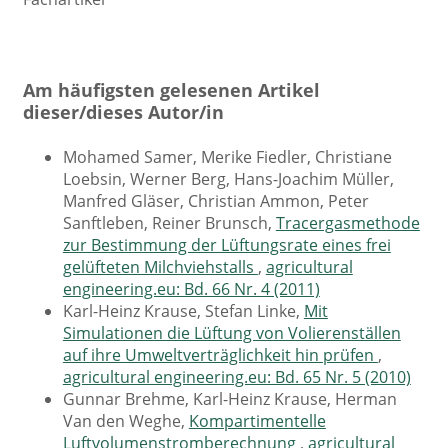
Am häufigsten gelesenen Artikel
dieser/dieses Autor/in
Mohamed Samer, Merike Fiedler, Christiane
Loebsin, Werner Berg, Hans-Joachim Müller,
Manfred Gläser, Christian Ammon, Peter
Sanftleben, Reiner Brunsch,
Tracergasmethode
zur Bestimmung der Lüftungsrate eines frei
gelüfteten Milchviehstalls
,
agricultural
engineering.eu: Bd. 66 Nr. 4 (2011)
Karl-Heinz Krause, Stefan Linke,
Mit
Simulationen die Lüftung von Volierenställen
auf ihre Umweltverträglichkeit hin prüfen
,
agricultural engineering.eu: Bd. 65 Nr. 5 (2010)
Gunnar Brehme, Karl-Heinz Krause, Herman
Van den Weghe,
Kompartimentelle
Luftvolumenstromberechnung
,
agricultural