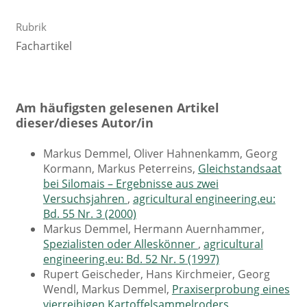
Rubrik
Fachartikel
Am häufigsten gelesenen Artikel
dieser/dieses Autor/in
Markus Demmel, Oliver Hahnenkamm, Georg
Kormann, Markus Peterreins,
Gleichstandsaat
bei Silomais – Ergebnisse aus zwei
Versuchsjahren
,
agricultural engineering.eu:
Bd. 55 Nr. 3 (2000)
Markus Demmel, Hermann Auernhammer,
Spezialisten oder Alleskönner
,
agricultural
engineering.eu: Bd. 52 Nr. 5 (1997)
Rupert Geischeder, Hans Kirchmeier, Georg
Wendl, Markus Demmel,
Praxiserprobung eines
vierreihigen Kartoffelsammelroders
,