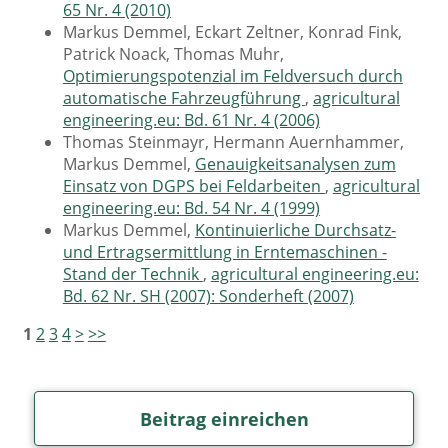
65 Nr. 4 (2010)
Markus Demmel, Eckart Zeltner, Konrad Fink,
Patrick Noack, Thomas Muhr,
Optimierungspotenzial im Feldversuch durch
automatische Fahrzeugführung
,
agricultural
engineering.eu: Bd. 61 Nr. 4 (2006)
Thomas Steinmayr, Hermann Auernhammer,
Markus Demmel,
Genauigkeitsanalysen zum
Einsatz von DGPS bei Feldarbeiten
,
agricultural
engineering.eu: Bd. 54 Nr. 4 (1999)
Markus Demmel,
Kontinuierliche Durchsatz-
und Ertragsermittlung in Erntemaschinen -
Stand der Technik
,
agricultural engineering.eu:
Bd. 62 Nr. SH (2007): Sonderheft (2007)
1
2
3
4
>
>>
Beitrag einreichen