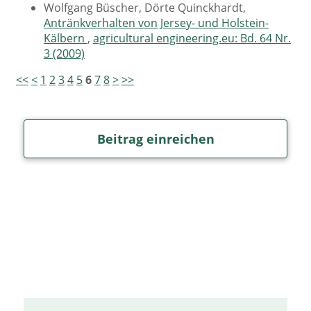
Wolfgang Büscher, Dörte Quinckhardt,
Antränkverhalten von Jersey- und Holstein-
Kälbern
,
agricultural engineering.eu: Bd. 64 Nr.
3 (2009)
<<
<
1
2
3
4
5
6
7
8
>
>>
Beitrag einreichen