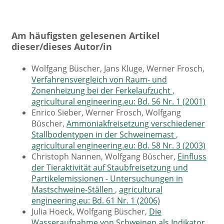
Am häufigsten gelesenen Artikel
dieser/dieses Autor/in
Wolfgang Büscher, Jans Kluge, Werner Frosch,
Verfahrensvergleich von Raum- und
Zonenheizung bei der Ferkelaufzucht
,
agricultural engineering.eu: Bd. 56 Nr. 1 (2001)
Enrico Sieber, Werner Frosch, Wolfgang
Büscher,
Ammoniakfreisetzung verschiedener
Stallbodentypen in der Schweinemast
,
agricultural engineering.eu: Bd. 58 Nr. 3 (2003)
Christoph Nannen, Wolfgang Büscher,
Einfluss
der Tieraktivität auf Staubfreisetzung und
Partikelemissionen - Untersuchungen in
Mastschweine-Ställen
,
agricultural
engineering.eu: Bd. 61 Nr. 1 (2006)
Julia Hoeck, Wolfgang Büscher,
Die
Wasseraufnahme von Schweinen als Indikator