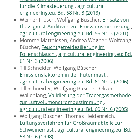
für die Klimasteuerung
,
agricultural
engineering.eu: Bd. 68 Nr. 3 (2013)
Werner Frosch, Wolfgang Büscher,
Einsatz von
Flüssigmist-Additiven zur Emissionsminderung
,
agricultural engineering.eu: Bd. 56 Nr. 3 (2001)
Momme Matthiesen, Andrea Wagner, Wolfgang
Büscher,
Feuchtgetreidesilierung im
Folienschlauch
,
agricultural engineering.eu: Bd.
61 Nr. 3 (2006)
Till Schneider, Wolfgang Büscher,
Emissionsfaktoren in der Putenmast
,
agricultural engineering.eu: Bd. 61 Nr. 2 (2006)
Till Schneider, Wolfgang Büscher, Oliver
Wallenfang,
Validierung der Tracergasmethode
zur Luftvolumenstrombestimmung
,
agricultural engineering.eu: Bd. 60 Nr. 6 (2005)
Wolfgang Büscher, Thomas Heidenreich,
Lüftungsverfahren für Großraumabteile zur
Schweinemast
,
agricultural engineering.eu: Bd.
53 Nr. 6 (1998)