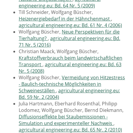
engineering.eu: Bd. 64 Nr. 5 (2009)
Till Schneider, Wolfgang Büscher,
Heizenergiebedarf in der Hähnchenmast
,
agricultural engineering.eu: Bd. 61 Nr. 4 (2006)
Wolfgang Büscher,
Neue Perspektiven für die
Tierhaltung?
,
agricultural engineering.eu: Bd.
71 Nr. 5 (2016)
Christian Maack, Wolfgang Büscher,
Kraftstoffverbrauch beim landwirtschaftlichen
Transport
,
agricultural engineering.eu: Bd. 63
Nr. 5 (2008)
Wolfgang Büscher,
Vermeidung von Hitzestress
- Baulich-technische Möglichkeiten in
Schweineställen
,
agricultural engineering.eu:
Bd. 59 Nr. 2 (2004)
Julia Hartmann, Eberhard Rosenthal, Philipp
Lodomez, Wolfgang Büscher, Bernd Diekmann,
Diffusionseffekte bei Staubemissionen -
Simulation und experimenteller Nachweis
,
agricultural engineering.eu: Bd. 65 Nr. 2 (2010)