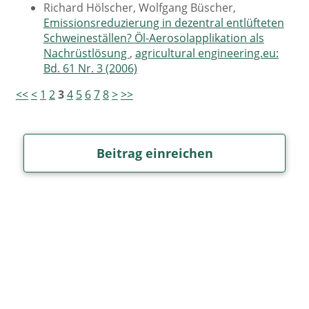
Richard Hölscher, Wolfgang Büscher,
Emissionsreduzierung in dezentral entlüfteten
Schweineställen? Öl-Aerosolapplikation als
Nachrüstlösung
,
agricultural engineering.eu:
Bd. 61 Nr. 3 (2006)
<<
<
1
2
3
4
5
6
7
8
>
>>
Beitrag einreichen