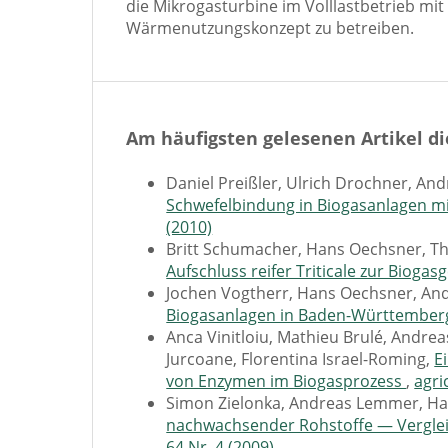
die Mikrogasturbine im Volllastbetrieb mi
Wärmenutzungskonzept zu betreiben.
Am häufigsten gelesenen Artikel di
Daniel Preißler, Ulrich Drochner, A
Schwefelbindung in Biogasanlagen mi
(2010)
Britt Schumacher, Hans Oechsner, T
Aufschluss reifer Triticale zur Biog
Jochen Vogtherr, Hans Oechsner, A
Biogasanlagen in Baden-Württembe
Anca Vinitloiu, Mathieu Brulé, Andr
Jurcoane, Florentina Israel-Roming,
E
von Enzymen im Biogasprozess
,
agri
Simon Zielonka, Andreas Lemmer, H
nachwachsender Rohstoffe — Verglei
64 Nr. 4 (2009)