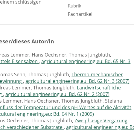
t einem schlüssigen
Rubrik
Fachartikel
eser/dieses Autor/in
ndreas Lemmer, Hans Oechsner, Thomas Jungbluth,
ttels Eisensalzen
,
agricultural engineering.eu: Bd. 65 Nr. 3
homas Senn, Thomas Jungbluth,
Thermo-mechanischer
asgewinnung
,
agricultural engineering.eu: Bd. 62 Nr. 3 (2007)
ndreas Lemmer, Thomas Jungbluth,
Landwirtschaftliche
rg
,
agricultural engineering.eu: Bd. 62 Nr. 2 (2007)
eas Lemmer, Hans Oechsner, Thomas Jungbluth, Stefana
influss der Temperatur und des pH-Wertes auf die Aktivität
cultural engineering.eu: Bd. 64 Nr. 1 (2009)
ans Oechsner, Thomas Jungbluth,
Zweiphasige Vergärung
ch verschiedener Substrate
,
agricultural engineering.eu: B