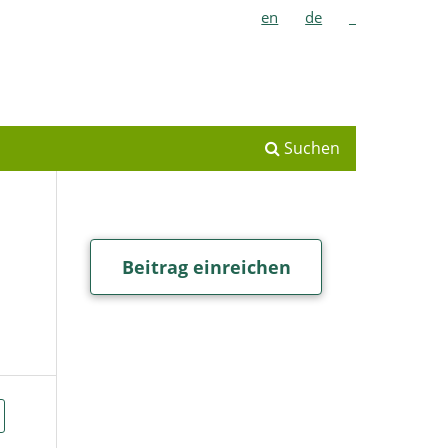
en
de
_
Suchen
Beitrag einreichen