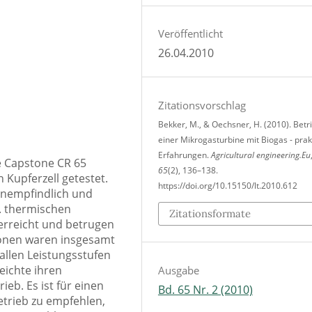
Veröffentlicht
26.04.2010
Zitationsvorschlag
Bekker, M., & Oechsner, H. (2010). Betr
einer Mikrogasturbine mit Biogas - prak
Erfahrungen.
Agricultural engineering.Eu
e Capstone CR 65
65
(2), 136–138.
 Kupferzell getestet.
https://doi.org/10.15150/lt.2010.612
sunempfindlich und
. thermischen
Zitationsformate
erreicht und betrugen
ionen waren insgesamt
 allen Leistungsstufen
eichte ihren
Ausgabe
eb. Es ist für einen
Bd. 65 Nr. 2 (2010)
etrieb zu empfehlen,