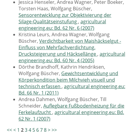
Jessica Henseler, Andrea Wagner, Peter Boeker,
Torsten Haas, Wolfgang Büscher,
Sensorentwicklung zur Objektivierung der
Silage-Qualitätseinstufung
,
agricultural
engineering.eu: Bd. 62 Nr. 6 (2007)
Kristina Leurs, Andrea Wagner, Wolfgang
Büscher,
Verdichtbarkeit von Maishäckselgut -
Einfluss von Mehrfachverdichtung,
Drucksteigerung und Häcksellänge
,
agricultural
engineering.eu: Bd. 60 Nr. 4 (2005)
Dörthe Brandhoff, Kathrin Hendriksen,
Wolfgang Büscher,
Gewichtsentwicklung und
Körperkondition beim Milchvieh visuell und
technisch erfassen
,
agricultural engineering.eu:
Bd. 66 Nr. 1 (2011)
Andrea Dahmen, Wolfgang Büscher, Till
Schneider,
Auflegbare Fußbodenheizung für die
Ferkelaufzucht
,
agricultural engineering.eu: Bd.
62 Nr. 1 (2007)
<<
<
1
2
3
4
5
6
7
8
>
>>