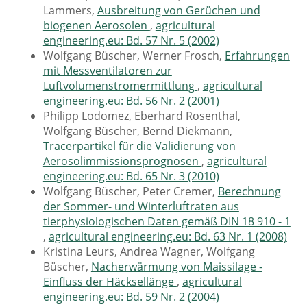
Lammers,
Ausbreitung von Gerüchen und
biogenen Aerosolen
,
agricultural
engineering.eu: Bd. 57 Nr. 5 (2002)
Wolfgang Büscher, Werner Frosch,
Erfahrungen
mit Messventilatoren zur
Luftvolumenstromermittlung
,
agricultural
engineering.eu: Bd. 56 Nr. 2 (2001)
Philipp Lodomez, Eberhard Rosenthal,
Wolfgang Büscher, Bernd Diekmann,
Tracerpartikel für die Validierung von
Aerosolimmissionsprognosen
,
agricultural
engineering.eu: Bd. 65 Nr. 3 (2010)
Wolfgang Büscher, Peter Cremer,
Berechnung
der Sommer- und Winterluftraten aus
tierphysiologischen Daten gemäß DIN 18 910 - 1
,
agricultural engineering.eu: Bd. 63 Nr. 1 (2008)
Kristina Leurs, Andrea Wagner, Wolfgang
Büscher,
Nacherwärmung von Maissilage -
Einfluss der Häcksellänge
,
agricultural
engineering.eu: Bd. 59 Nr. 2 (2004)