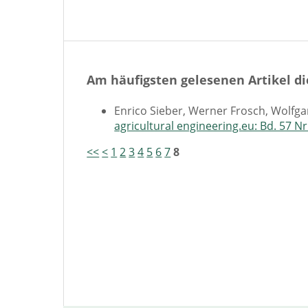
Am häufigsten gelesenen Artikel di
Enrico Sieber, Werner Frosch, Wolfg
agricultural engineering.eu: Bd. 57 Nr
<<
<
1
2
3
4
5
6
7
8