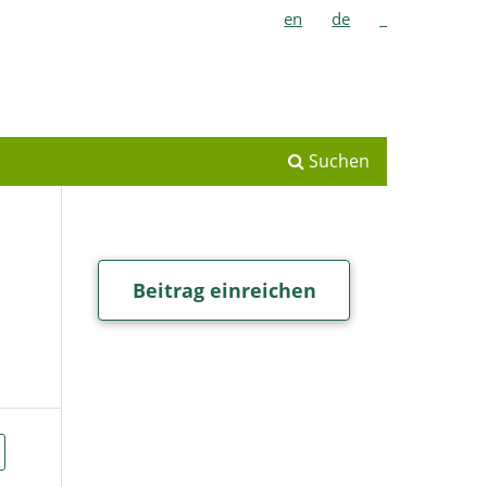
en
de
_
Suchen
Beitrag einreichen