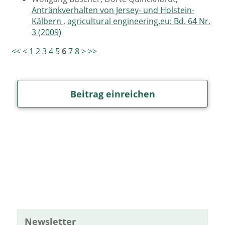
Antränkverhalten von Jersey- und Holstein-
Kälbern
,
agricultural engineering.eu: Bd. 64 Nr.
3 (2009)
<<
<
1
2
3
4
5
6
7
8
>
>>
Beitrag einreichen
Newsletter