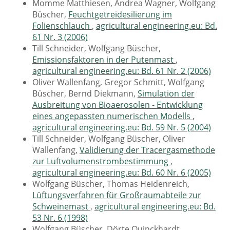
Momme Matthiesen, Andrea Wagner, Wolfgang
Büscher,
Feuchtgetreidesilierung im
Folienschlauch
,
agricultural engineering.eu: Bd.
61 Nr. 3 (2006)
Till Schneider, Wolfgang Büscher,
Emissionsfaktoren in der Putenmast
,
agricultural engineering.eu: Bd. 61 Nr. 2 (2006)
Oliver Wallenfang, Gregor Schmitt, Wolfgang
Büscher, Bernd Diekmann,
Simulation der
Ausbreitung von Bioaerosolen - Entwicklung
eines angepassten numerischen Modells
,
agricultural engineering.eu: Bd. 59 Nr. 5 (2004)
Till Schneider, Wolfgang Büscher, Oliver
Wallenfang,
Validierung der Tracergasmethode
zur Luftvolumenstrombestimmung
,
agricultural engineering.eu: Bd. 60 Nr. 6 (2005)
Wolfgang Büscher, Thomas Heidenreich,
Lüftungsverfahren für Großraumabteile zur
Schweinemast
,
agricultural engineering.eu: Bd.
53 Nr. 6 (1998)
Wolfgang Büscher, Dörte Quinckhardt,