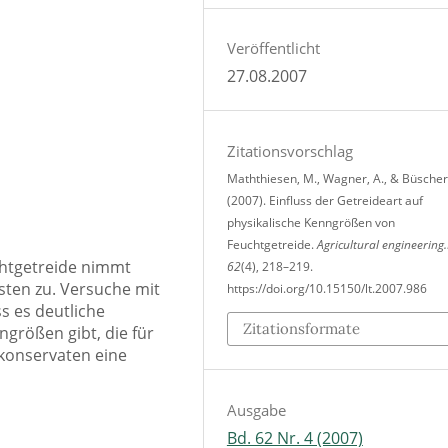
Veröffentlicht
27.08.2007
Zitationsvorschlag
Maththiesen, M., Wagner, A., & Büscher
(2007). Einfluss der Getreideart auf
physikalische Kenngrößen von
Feuchtgetreide.
Agricultural engineering
chtgetreide nimmt
62
(4), 218–219.
sten zu. Versuche mit
https://doi.org/10.15150/lt.2007.986
s es deutliche
Zitationsformate
ngrößen gibt, die für
ekonservaten eine
Ausgabe
Bd. 62 Nr. 4 (2007)