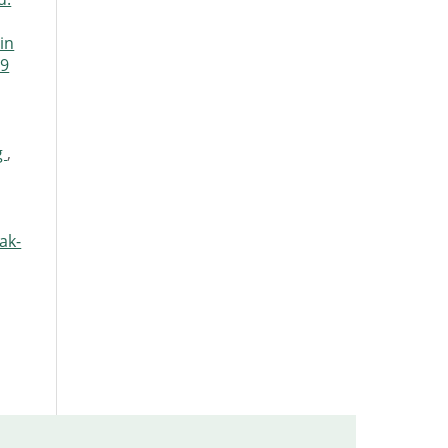
in
59
g
,
ak-