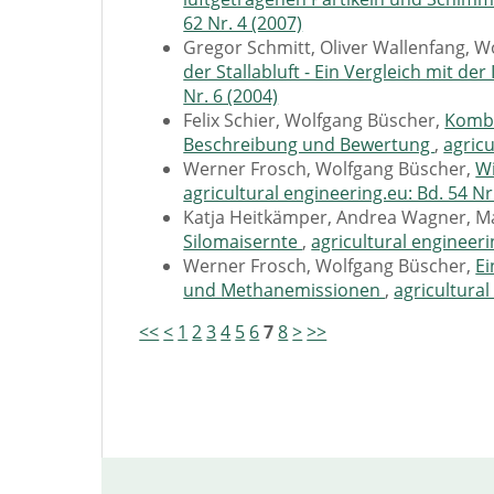
62 Nr. 4 (2007)
Gregor Schmitt, Oliver Wallenfang, 
der Stallabluft - Ein Vergleich mit 
Nr. 6 (2004)
Felix Schier, Wolfgang Büscher,
Kombi
Beschreibung und Bewertung
,
agricu
Werner Frosch, Wolfgang Büscher,
Wi
agricultural engineering.eu: Bd. 54 Nr
Katja Heitkämper, Andrea Wagner, Ma
Silomaisernte
,
agricultural engineeri
Werner Frosch, Wolfgang Büscher,
Ei
und Methanemissionen
,
agricultural
<<
<
1
2
3
4
5
6
7
8
>
>>