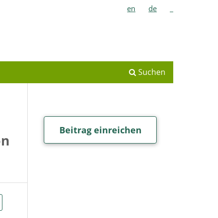
en
de
_
Suchen
Beitrag einreichen
on