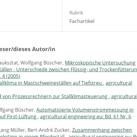
Rubrik
Fachartikel
eser/dieses Autor/in
auksztat, Wolfgang Büscher,
Mikroskopische Untersuchung
tällen - Unterschiede zwischen Flüssig- und Trockenfütteru
. 4 (2005)
allklima in Mastschweineställen auf Tiefstreu
,
agricultural
d von Prozessrechnern zur Stallklimasteuerung
,
agricultura
olfgang Büscher,
Automatisierte Volumenstrommessung in
auf-First-Lüftung
,
agricultural engineering.eu: Bd. 61 Nr. 6
gang Müller, Bert-André Zucker,
Zusammenhang zwischen
lpilzen in einem Pferdestall
,
agricultural engineering.eu: B