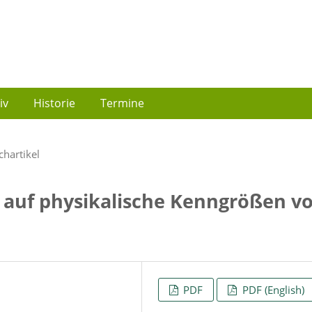
iv
Historie
Termine
chartikel
t auf physikalische Kenngrößen v
PDF
PDF (English)