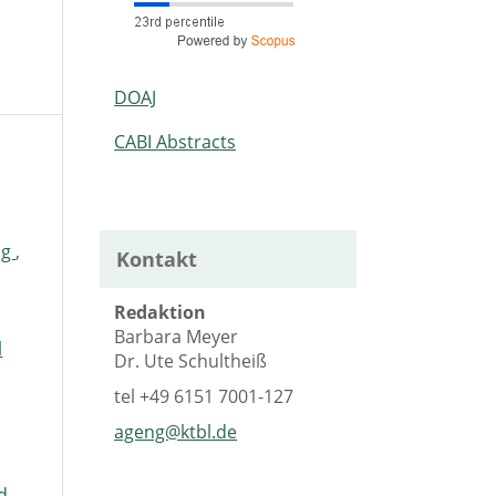
DOAJ
CABI Abstracts
ng
,
Kontakt
Redaktion
Barbara Meyer
l
Dr. Ute Schultheiß
tel
+49 6151 7001-127
ageng@ktbl.de
d.